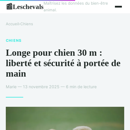
Maîtrisez les données du bien-être
Leschevals
📰
animal.
Accueil
›
Chiens
CHIENS
Longe pour chien 30 m :
liberté et sécurité à portée de
main
Marie — 13 novembre 2025 — 6 min de lecture