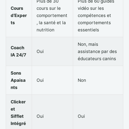
Plus de 30
Plus de 60 guides
Cours
cours sur le
vidéo sur les
d’Exper
comportement
compétences et
ts
, la santé et la
comportements
nutrition
essentiels
Non, mais
Coach
Oui
assistance par des
IA 24/7
éducateurs canins
Sons
Apaisa
Oui
Non
nts
Clicker
et
Sifflet
Oui
Oui
Intégré