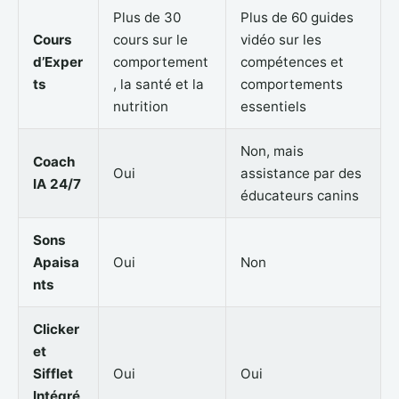
Plus de 30
Plus de 60 guides
Cours
cours sur le
vidéo sur les
d’Exper
comportement
compétences et
ts
, la santé et la
comportements
nutrition
essentiels
Non, mais
Coach
Oui
assistance par des
IA 24/7
éducateurs canins
Sons
Apaisa
Oui
Non
nts
Clicker
et
Sifflet
Oui
Oui
Intégré