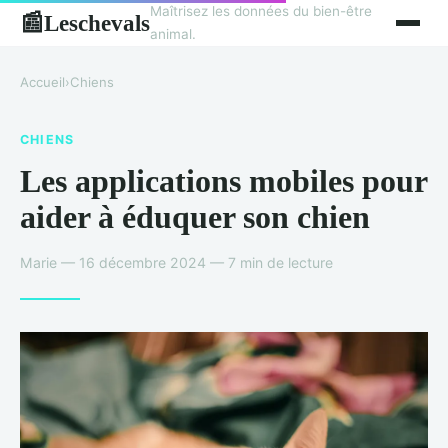
Maîtrisez les données du bien-être
Leschevals
📰
animal.
Accueil
›
Chiens
CHIENS
Les applications mobiles pour
aider à éduquer son chien
Marie — 16 décembre 2024 — 7 min de lecture